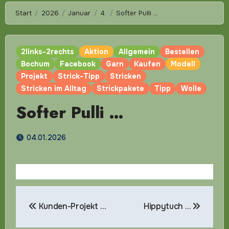
Start
2026
Januar
4.
Softer Pulli …
2links-2rechts
Aktion
Allgemein
Bestellen
Bochum
Facebook
Garn
Kaufen
Modell
Projekt
Strick-Tipp
Stricken
Stricken im Alltag
Strickpakete
Tipp
Wolle
Softer Pulli …
04.01.2026
Beitragsnavigation
Kunden-Projekt …
Hippytuch …