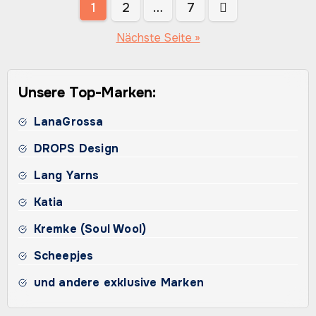
Seitennummerierung
1
2
…
7
der
Nächste Seite »
Beiträge
Unsere Top-Marken:
LanaGrossa
DROPS Design
Lang Yarns
Katia
Kremke (Soul Wool)
Scheepjes
und andere exklusive Marken