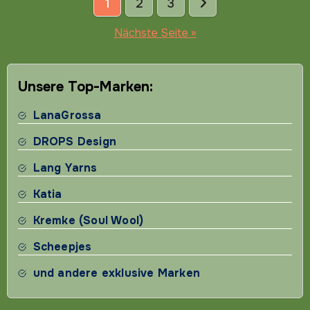
Seitennummerierung
1
2
3
der
Nächste Seite »
Beiträge
Unsere Top-Marken:
LanaGrossa
DROPS Design
Lang Yarns
Katia
Kremke (Soul Wool)
Scheepjes
und andere exklusive Marken