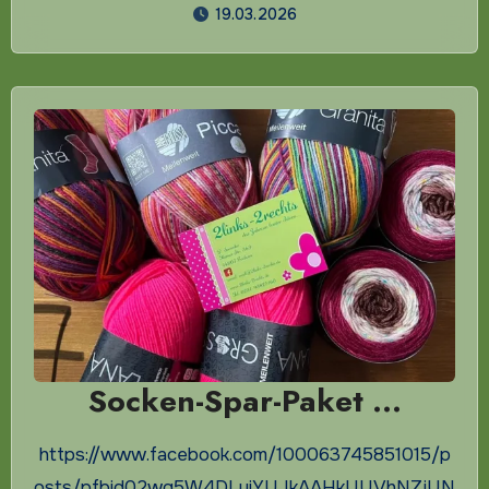
19.03.2026
Socken-Spar-Paket …
https://www.facebook.com/100063745851015/p
osts/pfbid02wg5W4DLuiYUJkAAHkUUVhNZjUN