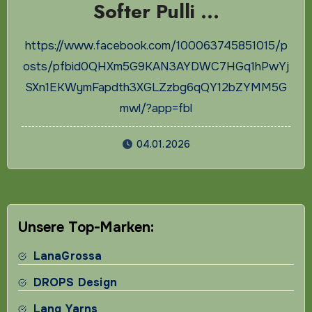
Softer Pulli …
https://www.facebook.com/100063745851015/p
osts/pfbid0QHXm5G9KAN3AYDWC7HGq1hPwYj
SXn1EKWymFapdth3XGLZzbg6qQY12bZYMM5G
mwl/?app=fbl
04.01.2026
Unsere Top-Marken:
LanaGrossa
DROPS Design
Lang Yarns