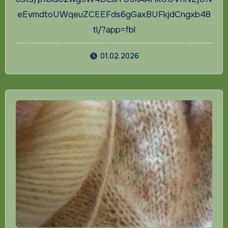
eEvmdtoUWqeuZCEEFds6gGaxBUFkjdCngxb48
tl/?app=fbl
01.02.2026