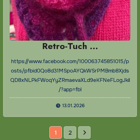
Retro-Tuch …
https://www.facebook.com/100063745851015/p
osts/pfbid0Qo8d31MSpoAYQkWSrPMBmb8Xjds
QD8xNLPkFWoqYyZRmaevaXLd9eKFNeFLogJkil
/?app=fbl
13.01.2026
Seitennummerierung
1
2