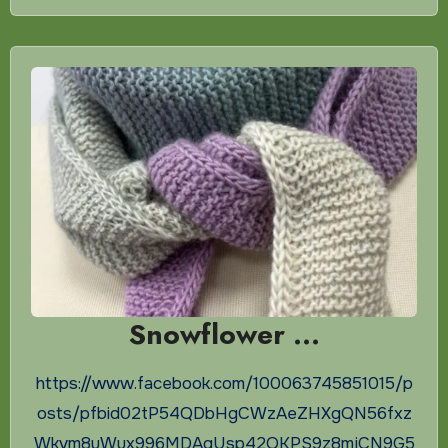
Snowflower …
https://www.facebook.com/100063745851015/p
osts/pfbid02tP54QDbHgCWzAeZHXgQN56fxz
Wkvm8uWux996MDAgUsp42QKPS9z8mjCN9G5