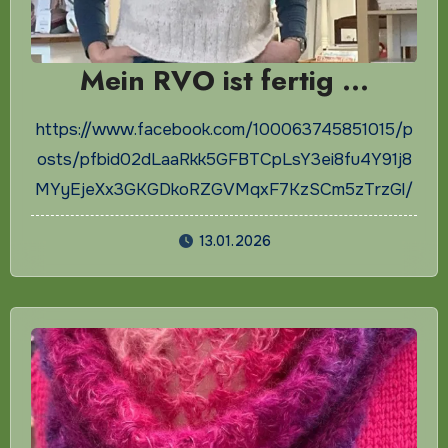
Mein RVO ist fertig …
https://www.facebook.com/100063745851015/p
osts/pfbid02dLaaRkk5GFBTCpLsY3ei8fu4Y91j8
MYyEjeXx3GKGDkoRZGVMqxF7KzSCm5zTrzGl/
13.01.2026