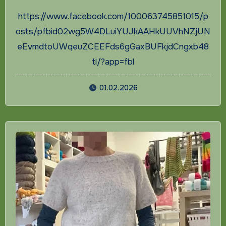
https://www.facebook.com/100063745851015/p
osts/pfbid02wg5W4DLuiYUJkAAHkUUVhNZjUN
eEvmdtoUWqeuZCEEFds6gGaxBUFkjdCngxb48
tl/?app=fbl
01.02.2026