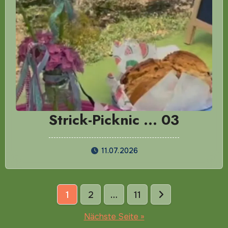
Strick-Picknic … 03
11.07.2026
Seitennummerierung
1
2
…
11
der
Nächste Seite »