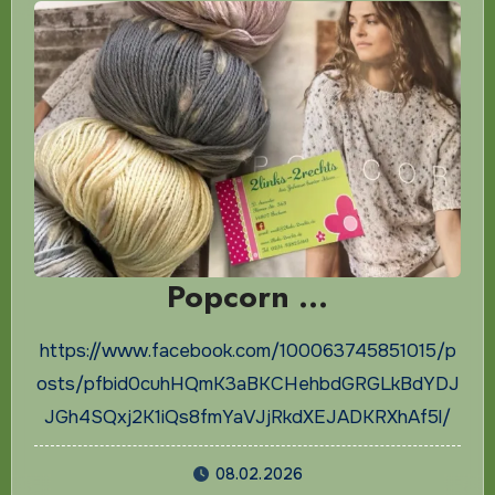
Popcorn …
https://www.facebook.com/100063745851015/p
osts/pfbid0cuhHQmK3aBKCHehbdGRGLkBdYDJ
JGh4SQxj2K1iQs8fmYaVJjRkdXEJADKRXhAf5l/
08.02.2026