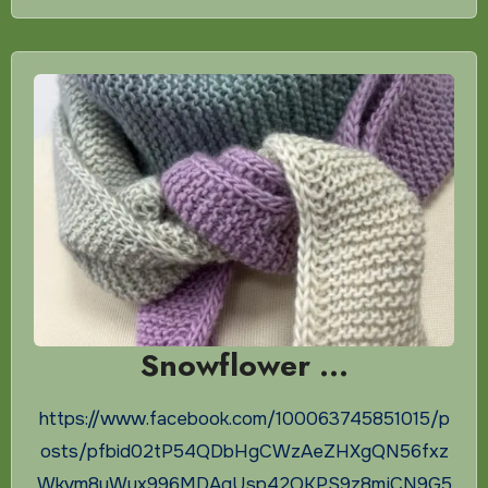
Snowflower …
https://www.facebook.com/100063745851015/p
osts/pfbid02tP54QDbHgCWzAeZHXgQN56fxz
Wkvm8uWux996MDAgUsp42QKPS9z8mjCN9G5