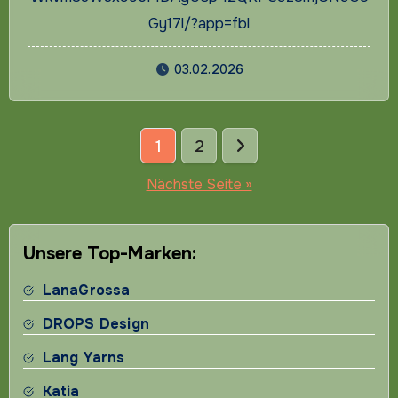
Gy17l/?app=fbl
03.02.2026
Seitennummerierung
1
2
der
Nächste Seite »
Beiträge
Unsere Top-Marken:
LanaGrossa
DROPS Design
Lang Yarns
Katia