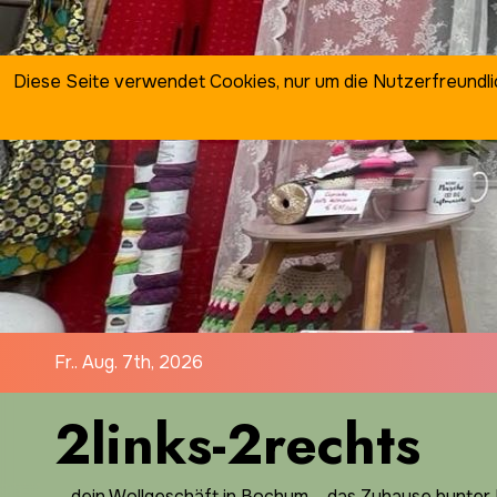
Zum
Inhalt
springen
Diese Seite verwendet Cookies, nur um die Nutzerfreundl
Fr.. Aug. 7th, 2026
2links-2rechts
… dein Wollgeschäft in Bochum ... das Zuhause bunter I