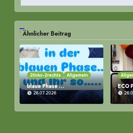
Ähnlicher Beitrag
2links-2rechts
Allgemein
Allge
blaue Phase …
ECO 
26.07.2026
26.