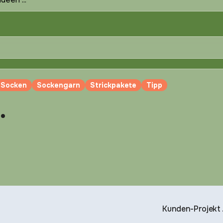
Socken
Sockengarn
Strickpakete
Tipp
…
Kunden-Projekt