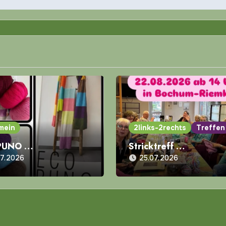
mein
2links-2rechts
Treffen
PUNO …
Stricktreff …
07.2026
25.07.2026