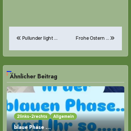
Beitragsnavigation
Pullunder light …
Frohe Ostern …
Ähnlicher Beitrag
2links-2rechts
Allgemein
blaue Phase …