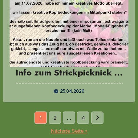
Info zum Strickpicknick …
25.04.2026
Seitennummerierung
1
2
…
4
der
Nächste Seite »