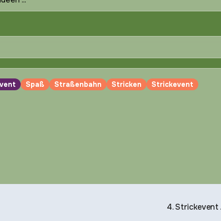
vent
Spaß
Straßenbahn
Stricken
Strickevent
4. Strickevent