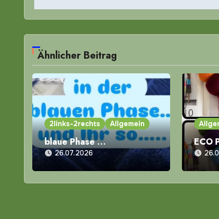
Ähnlicher Beitrag
2links-2rechts
Allgemein
Allge
blaue Phase …
ECO 
26.07.2026
26.