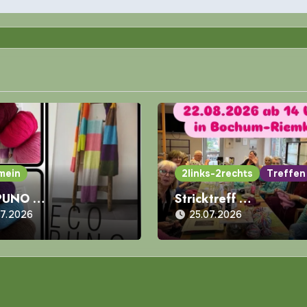
mein
2links-2rechts
Treffen
PUNO …
Stricktreff …
07.2026
25.07.2026