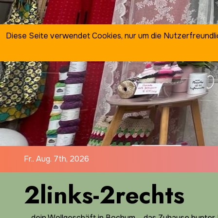
Zum
Inhalt
springen
Diese Seite verwendet Cookies, nur um die Nutzerfreundl
Fr.. Aug. 7th, 2026
2links-2rechts
… dein Wollgeschäft in Bochum ... das Zuhause bunter I