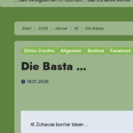
Start
2026
Januar
19.
Die Basta …
2links-2rechts
Allgemein
Bochum
Facebook
Die Basta …
19.01.2026
Beitragsnavigation
Zuhause bunter Ideen …