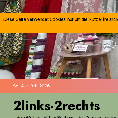
Zum
Inhalt
springen
Diese Seite verwendet Cookies, nur um die Nutzerfreundl
So.. Aug. 9th, 2026
2links-2rechts
… dein Wollgeschäft in Bochum ... das Zuhause bunter I