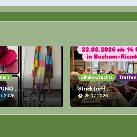
mein
2links-2rechts
Treffen
PUNO …
Stricktreff …
07.2026
25.07.2026