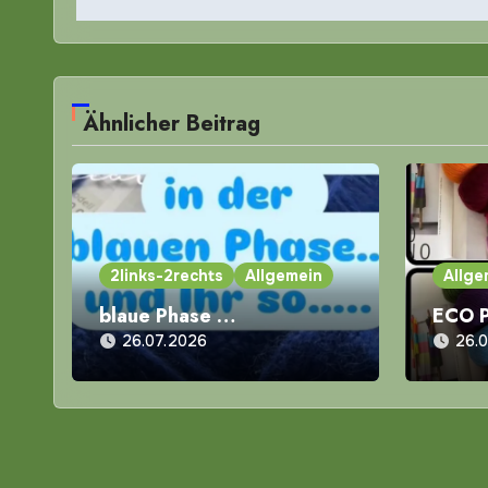
Ähnlicher Beitrag
2links-2rechts
Allgemein
Allge
blaue Phase …
ECO 
26.07.2026
26.