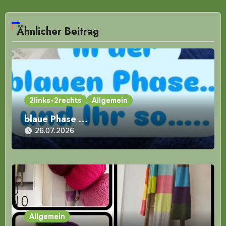
Ähnlicher Beitrag
2links-2rechts
Allgemein
blaue Phase …
26.07.2026
Allgemein