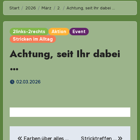
Start
2026
März
2.
Achtung, seit Ihr dabei …
2links-2rechts
Aktion
Event
Stricken im Alltag
Achtung, seit Ihr dabei
…
02.03.2026
Beitragsnavigation
Farben über alles …
Stricktreffen …