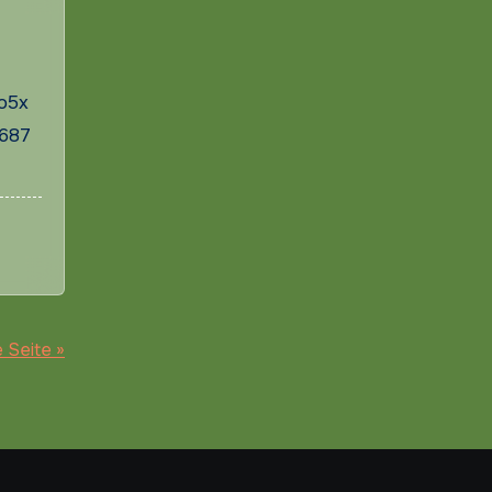
o5x
687
 Seite »