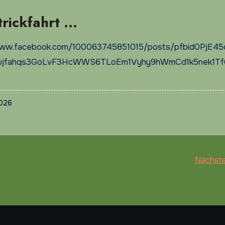
trickfahrt …
www.facebook.com/100063745851015/posts/pfbid0PjE45
jfahqs3GoLvF3HcWWS6TLoEm1Vyhy9hWmCd1k5nek1Tf
2026
Nächste