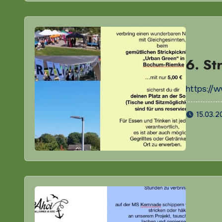
6. St
https://
15.03.