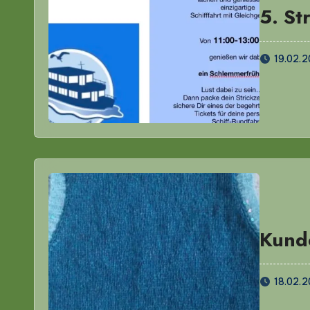
5. St
19.02.
Kund
18.02.