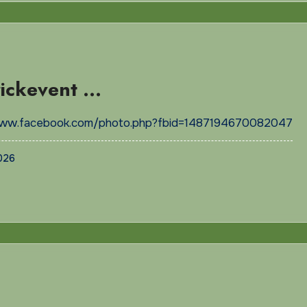
rickevent …
www.facebook.com/photo.php?fbid=1487194670082047
2026