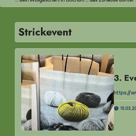
Strickevent
3. Ev
https://
15.03.