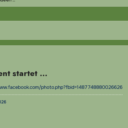
ent startet …
www.facebook.com/photo.php?fbid=1487748880026626
2026