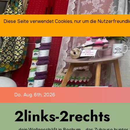
Zum
Inhalt
springen
Diese Seite verwendet Cookies, nur um die Nutzerfreundl
Do.. Aug. 6th, 2026
2links-2rechts
… dein Wollgeschäft in Bochum ... das Zuhause bunter I