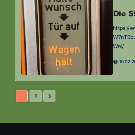
Die S
https://
W7nTBbu
Wnl/
10.02.
Seitennummerierung
1
2
der
Beiträge