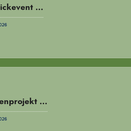
rickevent …
2026
enprojekt …
2026