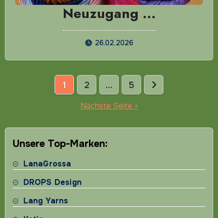
Neuzugang …
26.02.2026
Seitennummerierung
1
2
…
5
der
Nächste Seite »
Beiträge
Unsere Top-Marken:
LanaGrossa
DROPS Design
Lang Yarns