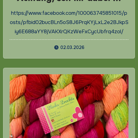
https://www.facebook.com/100063745851015/p
osts/pfbid02bucBLn5oS8J6PrqKYjLxL2e2BJkpS
iy6E688aYY8jVAKXrQKzWeFxCycUbfrq4zol/
02.03.2026