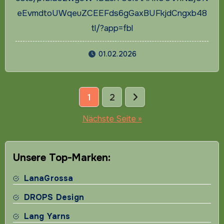
eEvmdtoUWqeuZCEEFds6gGaxBUFkjdCngxb48
tl/?app=fbl
01.02.2026
Seitennummerierung
1
2
der
Nächste Seite »
Beiträge
Unsere Top-Marken:
LanaGrossa
DROPS Design
Lang Yarns