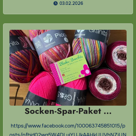
03.02.2026
Socken-Spar-Paket …
https://www.facebook.com/100063745851015/p
osts/pfbid02wg5W4DLuiYUJkAAHkUUVhNZjUN