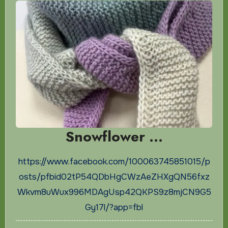
Snowflower …
https://www.facebook.com/100063745851015/p
osts/pfbid02tP54QDbHgCWzAeZHXgQN56fxz
Wkvm8uWux996MDAgUsp42QKPS9z8mjCN9G5
Gy17l/?app=fbl