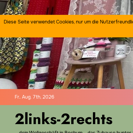
Zum
Inhalt
springen
Diese Seite verwendet Cookies, nur um die Nutzerfreundl
Fr.. Aug. 7th, 2026
2links-2rechts
… dein Wollgeschäft in Bochum ... das Zuhause bunter I