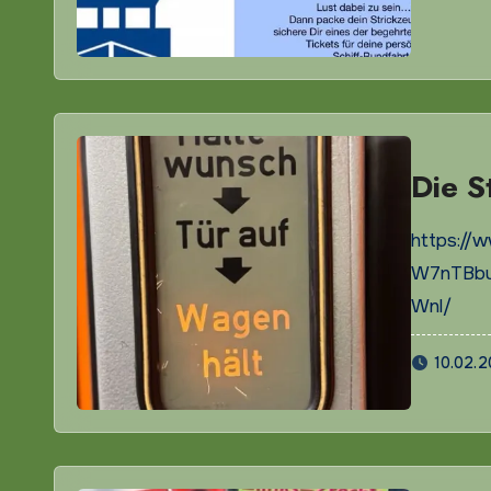
Die S
https://
W7nTBbu
Wnl/
10.02.