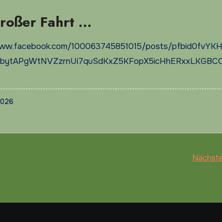
roßer Fahrt …
/www.facebook.com/100063745851015/posts/pfbid0fvYK
bytAPgWtNVZzrnUi7quSdKxZ5KFopX5icHhERxxLKGBC
2026
Nächste