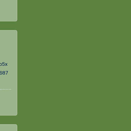
o5x
687