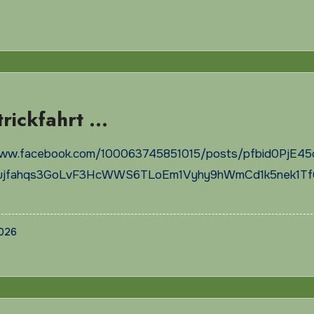
trickfahrt …
www.facebook.com/100063745851015/posts/pfbid0PjE45
jfahqs3GoLvF3HcWWS6TLoEm1Vyhy9hWmCd1k5nek1Tf
2026