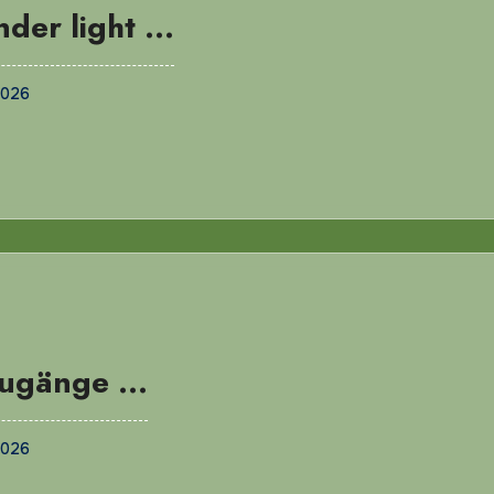
nder light …
2026
ugänge …
2026