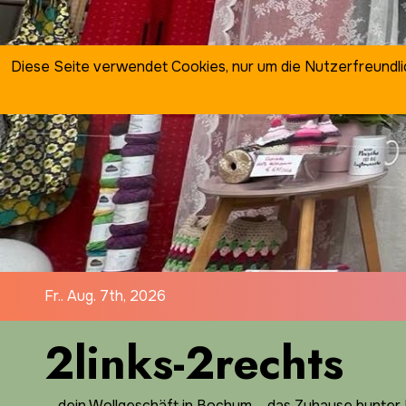
Zum
Inhalt
springen
Diese Seite verwendet Cookies, nur um die Nutzerfreundl
Fr.. Aug. 7th, 2026
2links-2rechts
… dein Wollgeschäft in Bochum ... das Zuhause bunter I