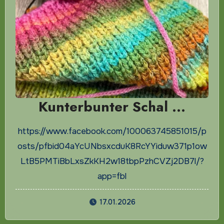
Kunterbunter Schal …
https://www.facebook.com/100063745851015/p
osts/pfbid04aYcUNbsxcduK8RcYYiduw371p1ow
LtB5PMTiBbLxsZkKH2w18tbpPzhCVZj2DB7l/?
app=fbl
17.01.2026