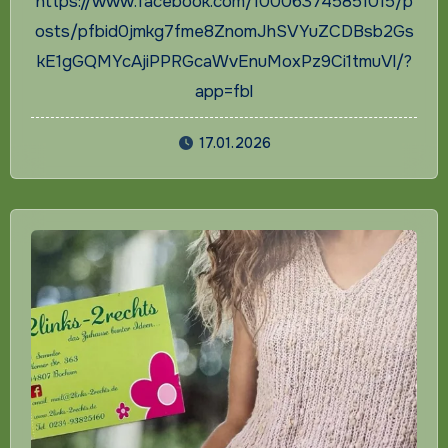
https://www.facebook.com/100063745851015/p
osts/pfbid0jmkg7fme8ZnomJhSVYuZCDBsb2Gs
kE1gGQMYcAjiPPRGcaWvEnuMoxPz9Ci1tmuVl/?
app=fbl
17.01.2026