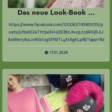
Das neue Look-Book …
https://www.facebook.com/100063745851015/p
osts/pfbid02eT1ttjsi3KHj3EBhLXvojLtcjWGjRJiJ
AeWkrrj4rpJv93s1vgSPWTLyfxXgKLpBl/?app=fbl
17.01.2026