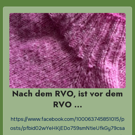
Nach dem RVO, ist vor dem
RVO …
https://www.facebook.com/100063745851015/p
osts/pfbid02wYeHKjEDo759smNtieUfkGy79csa