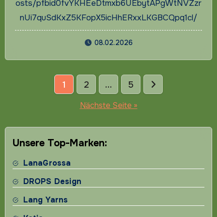
osts/pfbid0fvYKHEeDtmxb6UEbytAPgWtNVZzr
nUi7quSdKxZ5KFopX5icHhERxxLKGBCQpq1cl/
08.02.2026
Seitennummerierung
1
2
…
5
der
Nächste Seite »
Beiträge
Unsere Top-Marken:
LanaGrossa
DROPS Design
Lang Yarns