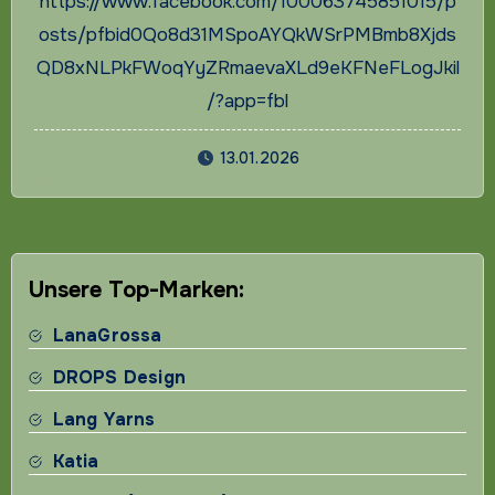
https://www.facebook.com/100063745851015/p
osts/pfbid0Qo8d31MSpoAYQkWSrPMBmb8Xjds
QD8xNLPkFWoqYyZRmaevaXLd9eKFNeFLogJkil
/?app=fbl
13.01.2026
Unsere Top-Marken:
LanaGrossa
DROPS Design
Lang Yarns
Katia