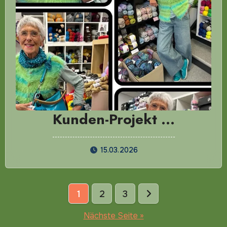
Kunden-Projekt …
15.03.2026
Seitennummerierung
1
2
3
der
Nächste Seite »