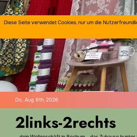
Zum
Inhalt
springen
Diese Seite verwendet Cookies, nur um die Nutzerfreundl
Do.. Aug. 6th, 2026
2links-2rechts
… dein Wollgeschäft in Bochum ... das Zuhause bunter I