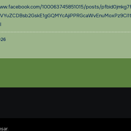
www.facebook.com/100063745851015/posts/pfbid0jmkg7
VYuZCDBsb2GskE1gGQMYcAjiPPRGcaWvEnuMoxPz9Ci1
l
026
sar
.