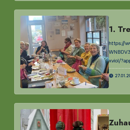
1. Tr
https://
WNBDV3h
xviol/?ap
27.01.
Zuha