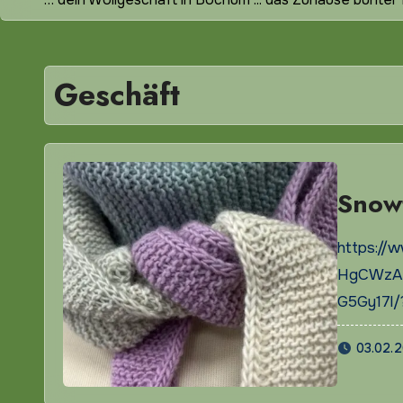
Geschäft
Snow
https:/
HgCWzA
G5Gy17l/
03.02.