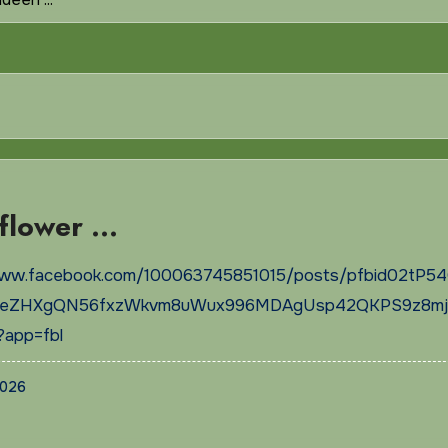
flower …
/www.facebook.com/100063745851015/posts/pfbid02tP5
eZHXgQN56fxzWkvm8uWux996MDAgUsp42QKPS9z8m
?app=fbl
2026