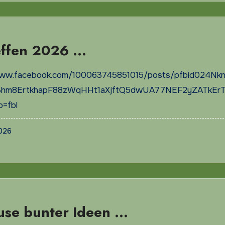
effen 2026 …
www.facebook.com/100063745851015/posts/pfbid024Nk
m8ErtkhapF88zWqHHt1aXjftQ5dwUA77NEF2yZATkEr
p=fbl
2026
use bunter Ideen …