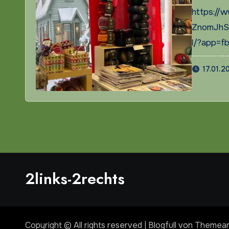
https://
ZnomJhS
l/?app=fb
17.01.2
2links-2rechts
Copyright © All rights reserved
|
Blogfull
von
Themean