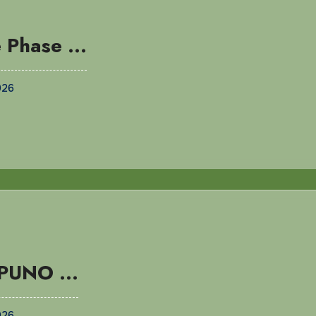
e Phase …
026
 PUNO …
026