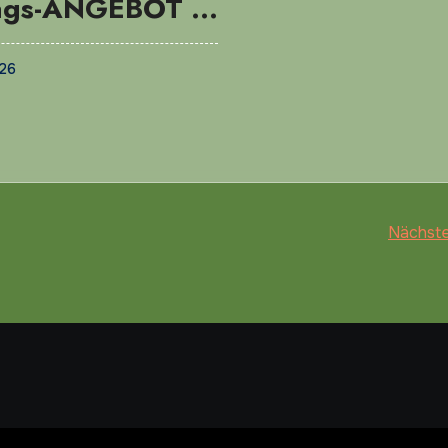
tags-ANGEBOT …
026
Nächste